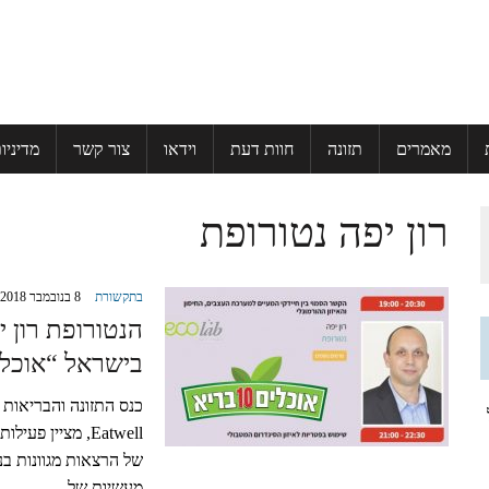
מאמרים
תזונה
חוות דעת
וידאו
צור קשר
מדיניו
רון יפה נטורופת
בתקשורת
8 בנובמבר 2018
הנטורופת רון י
בישראל “אוכלים 
ל
Eatwell, מציין 
של הרצאות מגוונות בנ
מעשיות של…