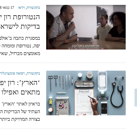
בתקשורת
,
וידאו
17 במאי 2018
הנטורופת רון 
בדיקות לישראלי
במסגרת כתבה ב’אולפן
מאומצים מברזיל, שאין
בתקשורת
,
רפואה פונקציונלית
‘הארץ’: רון יפ
מתאים ואפילו 
בראיון לאתר ‘הארץ’ הנ
העתיד של הבדיקות הר
בצורה המדויקת ביותר