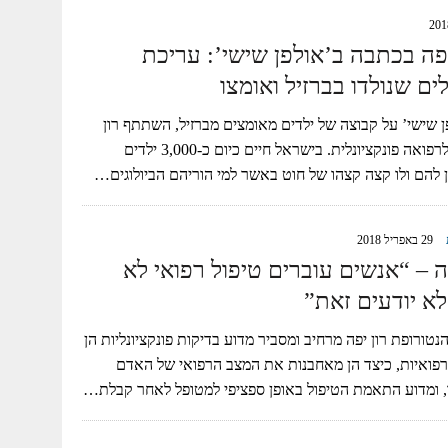
יפה בכתבה ב’אולפן שישי’: עריכת
ם שנולדו בברזיל ואומצו
 שישי’ על קבוצה של ילדים מאומצים מברזיל, השתתף רון
יפה, נטורופת ומומחה לרפואה פונקציונלית. בישראל חיים כיום כ-3,000 ילדים
 להם ולו קצה קצהו של חוט באשר למי הוריהם הביולוגים…
29 באפריל 2018
ה – “אנשים עוברים טיפול רפואי לא
לא יודעים זאת”
טורופת רון יפה מרחיב ומסביר מדוע בדיקות פונקציונליות הן
פואיות, כיצד הן מאחבנות את המצב הרפואי של האדם
, ומדוע התאמת הטיפול באופן ספציפי למטופל לאחר קבלת…