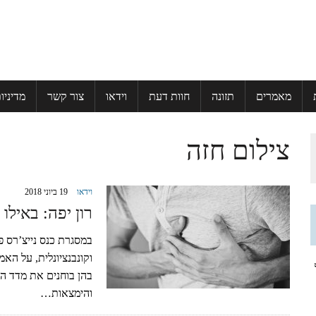
מאמרים
תזונה
חוות דעת
וידאו
צור קשר
מדיניו
צילום חזה
וידאו
19 ביוני 2018
רון יפה: באילו
במסגרת כנס נייצ’רס פר
וקונבנציונלית, על הא
ל
בהן בוחנים את מדד הכ
והימצאות…