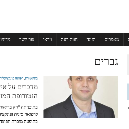
מאמרים
תזונה
חוות דעת
וידאו
צור קשר
מדיניו
גברים
בתקשורת
,
רפואה פונקציונלית
מדברים על אין
הנטורופת המומ
בתוכניתה “רק בריאות”
ל
לרפואה סינית ופונקציו
בתופעה מוכרת ונפוצה