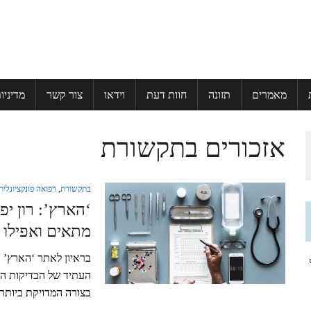
מאמרים
תזונה
חוות דעת
וידאו
צור קשר
מדיניו
אזכורים בתקשורת
בתקשורת
,
רפואה פונקציונלית
‘הארץ’: רון יפ
מתאים ואפילו 
בראיון לאתר ‘הארץ’ הנ
ל
העתיד של הבדיקות הר
בצורה המדויקת ביותר